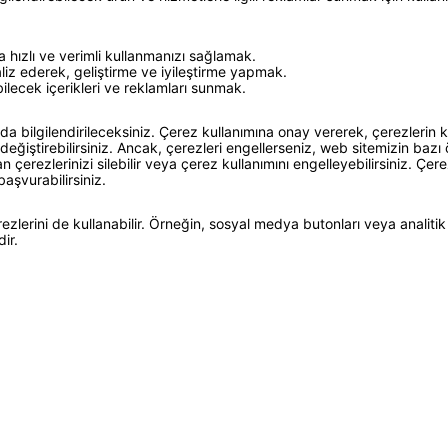
 hızlı ve verimli kullanmanızı sağlamak.
liz ederek, geliştirme ve iyileştirme yapmak.
bilecek içerikleri ve reklamları sunmak.
%10 in
da bilgilendirileceksiniz. Çerez kullanımına onay vererek, çerezlerin k
değiştirebilirsiniz. Ancak, çerezleri engellerseniz, web sitemizin baz
n çerezlerinizi silebilir veya çerez kullanımını engelleyebilirsiniz. Çer
kaza
aşvurabilirsiniz.
zlerini de kullanabilir. Örneğin, sosyal medya butonları veya analitik hi
İlk siparişinizde 
ir.
yararlanın ve günc
kaydol
Kullanım Koşullarını
kabul e
Kayıt O
E-posta adresinizi girerek pazarlama ve tanıtım ile ilgili iletişim
okuduğunuzu ve kabul ettiğinizi onaylarsınız.