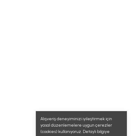
Alışveriş deneyiminizi iyileştirmek için
yasal düzenlemelere uygun çerezler
(cookies) kullanıyoruz. Detaylı bilgiye