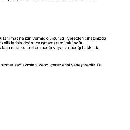
dirim
ullanılmasına izin vermiş olursunuz. Çerezleri cihazınızda
ı özelliklerinin doğru çalışmaması mümkündür.
ezlerin nasıl kontrol edileceği veya silineceği hakkında
n!
zmet sağlayıcıları, kendi çerezlerini yerleştirebilir. Bu
%10 indirimden
ellemeler için
un
diyorum
l
 almayı kabul edersiniz ve Gizlilik Politikamızı