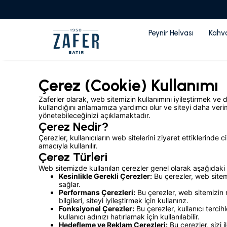
Peynir Helvası
Kahval
Çerez (Cookie) Kullanımı
Zaferler olarak, web sitemizin kullanımını iyileştirmek ve 
kullandığını anlamamıza yardımcı olur ve siteyi daha verimli 
yönetebileceğinizi açıklamaktadır.
Çerez Nedir?
Çerezler, kullanıcıların web sitelerini ziyaret ettiklerinde c
amacıyla kullanılır.
Çerez Türleri
Web sitemizde kullanılan çerezler genel olarak aşağıdaki k
Kesinlikle Gerekli Çerezler:
Bu çerezler, web sitemi
sağlar.
Performans Çerezleri:
Bu çerezler, web sitemizin na
bilgileri, siteyi iyileştirmek için kullanırız.
Fonksiyonel Çerezler:
Bu çerezler, kullanıcı tercihl
kullanıcı adınızı hatırlamak için kullanılabilir.
Hedefleme ve Reklam Çerezleri:
Bu çerezler, sizi i