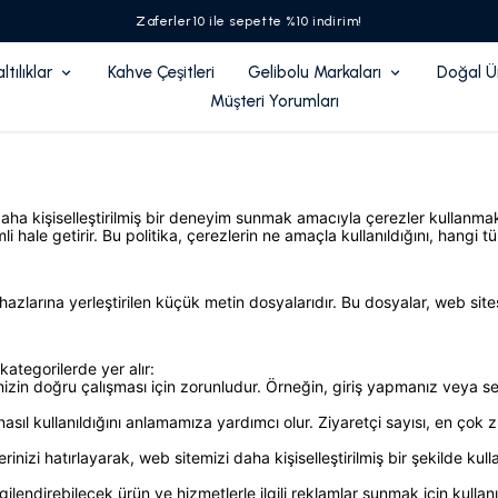
Zaferler10 ile sepette %10 indirim!
tılıklar
Kahve Çeşitleri
Gelibolu Markaları
Doğal Ü
Müşteri Yorumları
daha kişiselleştirilmiş bir deneyim sunmak amacıyla çerezler kullanmakt
hale getirir. Bu politika, çerezlerin ne amaçla kullanıldığını, hangi tür
ihazlarına yerleştirilen küçük metin dosyalarıdır. Bu dosyalar, web sitesi
ategorilerde yer alır:
zin doğru çalışması için zorunludur. Örneğin, giriş yapmanız veya sepe
sıl kullanıldığını anlamamıza yardımcı olur. Ziyaretçi sayısı, en çok z
erinizi hatırlayarak, web sitemizi daha kişiselleştirilmiş bir şekilde kul
lgilendirebilecek ürün ve hizmetlerle ilgili reklamlar sunmak için kullan