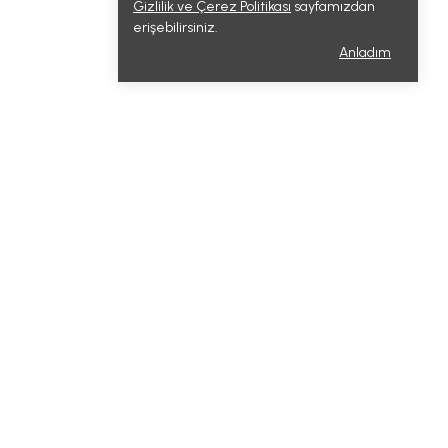
Gizlilik ve Çerez Politikası
sayfamızdan
erişebilirsiniz.
Anladım
İletişim
Camikebir Mah. Atatürk Cad. No: 33
Gelibolu/Çanakkale
+90 (286) 566 11 15
+90 (542) 244 32 51
bilgi@zaferler.com.tr