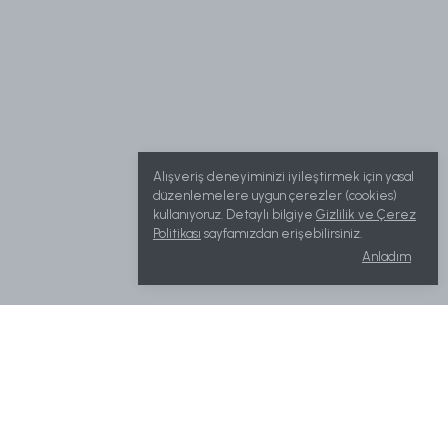
Alışveriş deneyiminizi iyileştirmek için yasal
düzenlemelere uygun çerezler (cookies)
kullanıyoruz. Detaylı bilgiye
Gizlilik ve Çerez
Politikası
sayfamızdan erişebilirsiniz.
Anladım