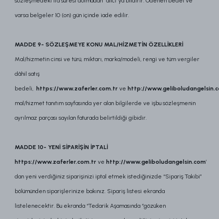
sözleşmedeki ifa süresi dolmadan “alıcı”ya bildirir. Ödenen bedel ve
varsa belgeler 10 (on) gün içinde iade edilir.
MADDE 9- SÖZLEŞMEYE KONU MAL/HİZMETİN ÖZELLİKLERİ
Mal/hizmetin cinsi ve türü, miktarı, marka/modeli, rengi ve tüm vergiler
dâhil satış
bedeli,
https://www.zaferler.com.tr
ve
http://www.geliboludangelsin.
mal/hizmet tanıtım sayfasında yer alan bilgilerde ve işbu sözleşmenin
ayrılmaz parçası sayılan faturada belirtildiği gibidir.
MADDE 10- YENİ SİPARİŞİN İPTALİ
https://www.zaferler.com.tr
ve
http://www.geliboludangelsin.com
’
dan yeni verdiğiniz siparişinizi iptal etmek istediğinizde “Sipariş Takibi”
bölümünden siparişlerinize bakınız. Sipariş listesi ekranda
listelenecektir. Bu ekranda “Tedarik Aşamasında “gözüken