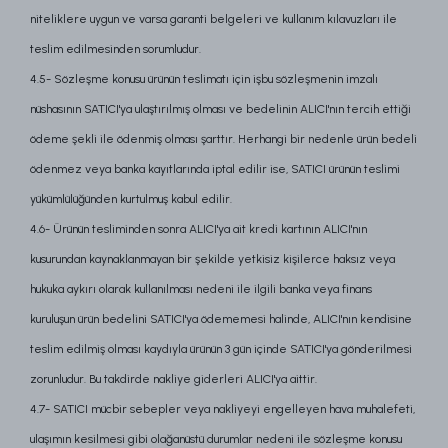
niteliklere uygun ve varsa garanti belgeleri ve kullanım kılavuzları ile
teslim edilmesinden sorumludur.
4.5- Sözleşme konusu ürünün teslimatı için işbu sözleşmenin imzalı
nüshasının SATICI'ya ulaştırılmış olması ve bedelinin ALICI'nın tercih ettiği
ödeme şekli ile ödenmiş olması şarttır. Herhangi bir nedenle ürün bedeli
ödenmez veya banka kayıtlarında iptal edilir ise, SATICI ürünün teslimi
yükümlülüğünden kurtulmuş kabul edilir.
4.6- Ürünün tesliminden sonra ALICI'ya ait kredi kartının ALICI'nın
kusurundan kaynaklanmayan bir şekilde yetkisiz kişilerce haksız veya
hukuka aykırı olarak kullanılması nedeni ile ilgili banka veya finans
kuruluşun ürün bedelini SATICI'ya ödememesi halinde, ALICI'nın kendisine
teslim edilmiş olması kaydıyla ürünün 3 gün içinde SATICI'ya gönderilmesi
zorunludur. Bu takdirde nakliye giderleri ALICI'ya aittir.
4.7- SATICI mücbir sebepler veya nakliyeyi engelleyen hava muhalefeti,
ulaşımın kesilmesi gibi olağanüstü durumlar nedeni ile sözleşme konusu