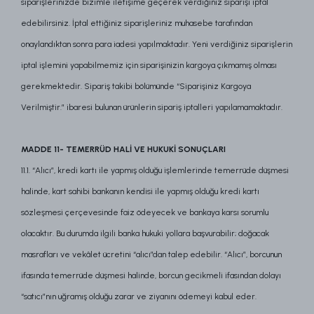
siparişlerinizde bizimle iletişime geçerek verdiğiniz siparişi iptal
edebilirsiniz. İptal ettiğiniz siparişleriniz muhasebe tarafından
onaylandıktan sonra para iadesi yapılmaktadır. Yeni verdiğiniz siparişlerin
iptal işlemini yapabilmemiz için siparişinizin kargoya çıkmamış olması
gerekmektedir. Sipariş takibi bölümünde “Siparişiniz Kargoya
Verilmiştir.” ibaresi bulunan ürünlerin sipariş iptalleri yapılamamaktadır.
MADDE 11- TEMERRÜD HALİ VE HUKUKİ SONUÇLARI
11.1. “Alıcı”, kredi kartı ile yapmış olduğu işlemlerinde temerrüde düşmesi
halinde, kart sahibi bankanın kendisi ile yapmış olduğu kredi kartı
sözleşmesi çerçevesinde faiz ödeyecek ve bankaya karsı sorumlu
olacaktır. Bu durumda ilgili banka hukuki yollara başvurabilir; doğacak
masrafları ve vekâlet ücretini “alıcı”dan talep edebilir. “Alıcı”, borcunun
ifasında temerrüde düşmesi halinde, borcun gecikmeli ifasından dolayı
“satıcı”nın uğramış olduğu zarar ve ziyanını ödemeyi kabul eder.