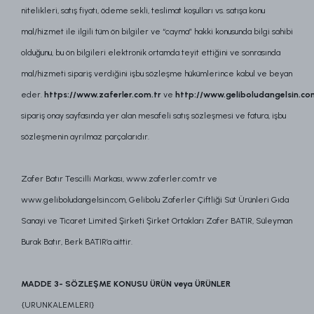
nitelikleri, satış fiyatı, ödeme sekli, teslimat koşulları vs. satışa konu
mal/hizmet ile ilgili tüm ön bilgiler ve “cayma” hakki konusunda bilgi sahibi
olduğunu, bu ön bilgileri elektronik ortamda teyit ettiğini ve sonrasında
mal/hizmeti sipariş verdiğini işbu sözleşme hükümlerince kabul ve beyan
eder.
https://www.zaferler.com.tr
ve
http://www.geliboludangelsin.co
sipariş onay sayfasında yer alan mesafeli satış sözleşmesi ve fatura, işbu
sözleşmenin ayrılmaz parçalarıdır.
Zafer Batır Tescilli Markası, www.zaferler.com.tr ve
www.geliboludangelsin.com, Gelibolu Zaferler Çiftliği Süt Ürünleri Gıda
Sanayi ve Ticaret Limited Şirketi Şirket Ortakları Zafer BATIR, Süleyman
Burak Batır, Berk BATIR’a aittir.
MADDE 3- SÖZLEŞME KONUSU ÜRÜN veya ÜRÜNLER
{URUNKALEMLERI}