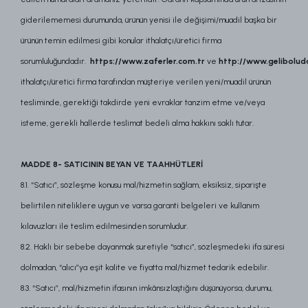
giderilememesi durumunda, ürünün yenisi ile değişimi/muadil başka bir
ürünün temin edilmesi gibi konular ithalatçı/üretici firma
sorumluluğundadır.
https://www.zaferler.com.tr
ve
http://www.gelibolud
ithalatçı/üretici firma tarafından müşteriye verilen yeni/muadil ürünün
tesliminde, gerektiği takdirde yeni evraklar tanzim etme ve/veya
isteme, gerekli hallerde teslimat bedeli alma hakkını saklı tutar.
MADDE 8- SATICININ BEYAN VE TAAHHÜTLERİ
8.1. “Satıcı”, sözleşme konusu mal/hizmetin sağlam, eksiksiz, siparişte
belirtilen niteliklere uygun ve varsa garanti belgeleri ve kullanım
kılavuzları ile teslim edilmesinden sorumludur.
8.2. Haklı bir sebebe dayanmak suretiyle “satıcı”, sözleşmedeki ifa süresi
dolmadan, “alıcı”ya eşit kalite ve fiyatta mal/hizmet tedarik edebilir.
8.3. “Satıcı”, mal/hizmetin ifasının imkânsızlaştığını düşünüyorsa, durumu,