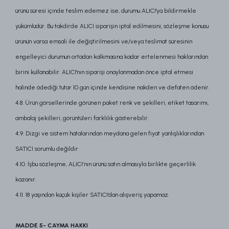
ürünü süresi içinde teslim edemez ise, durumu ALICI'ya bildirmekle
yükümlüdür. Bu takdirde ALICI siparişin iptal edilmesini, sözleşme konusu
ürünün varsa emsali ile değiştirilmesini ve/veya teslimat süresinin
engelleyici durumun ortadan kalkmasına kadar ertelenmesi haklarından
birini kullanabilir. ALICI'nın siparişi onaylanmadan önce iptal etmesi
halinde ödediği tutar 10 gün içinde kendisine nakden ve defaten ödenir.
4.8. Ürün görsellerinde görünen paket renk ve şekilleri, etiket tasarımı,
ambalaj şekilleri, görüntüleri farklılık gösterebilir.
4.9. Dizgi ve sistem hatalarından meydana gelen fiyat yanlışlıklarından
SATICI sorumlu değildir
4.10. İşbu sözleşme, ALICI’nın ürünü satın almasıyla birlikte geçerlilik
kazanır.
4.11. 18 yaşından küçük kişiler SATICI’dan alışveriş yapamaz.
MADDE 5- CAYMA HAKKI