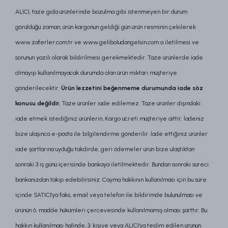
ALICI,
taze gıda ürünlerinde bozulma gibi istenmeyen bir durum
görüldüğü zaman, ürün kargonun geldiği gün ürün resminin çekilerek
www.zaferler.com.tr ve www.geliboludangelsin.com a iletilmesi ve
sorunun yazılı olarak bildirilmesi gerekmektedir. Taze ürünlerde iade
olmayıp kullanılmayacak durumda olan ürün miktarı müşteriye
gönderilecektir.
Ürün lezzetini beğenmeme durumunda iade söz
konusu değildir.
Taze ürünler iade edilemez. Taze ürünler dışındaki
iade etmek istediğiniz ürünlerin, Kargo ücreti müşteriye aittir. İadeniz
bize ulaşınca e-posta ile bilgilendirme gönderilir. İade ettiğiniz ürünler
iade şartlarına uyduğu takdirde, geri ödemeler ürün bize ulaştıktan
sonraki 3 iş günü içerisinde bankaya iletilmektedir. Bundan sonraki süreci
bankanızdan takip edebilirsiniz. Cayma hakkının kullanılması için bu süre
içinde SATICI'ya faks, email veya telefon ile bildirimde bulunulması ve
ürünün 6. madde hükümleri çercevesinde kullanılmamış olması şarttır. Bu
hakkın kullanılması halinde, 3. kişiye veya ALICI'ya teslim edilen ürünün