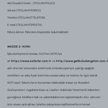
Adı/Soyadı/Ünvanı : {TESLIMATALICI}
Adresi:{TESLIMATADRES}
Telefon:{TESLIMATTELEFON}
E-mail:{TESLIMATEPOSTA}
Fatura Adresi: Faturanın önyüzünde bulunmaktadır.
MADDE 2- KONU
İşbu sözleşmenin konusu, ALICI'nın SATICI'ya
ait
https://www.zaferler.com.tr
ve
http://www.geliboludangelsin.com
a
adlı internet sitesinden elektronik ortamda siparişini yaptığı aşağıda
nitelikleri ve satış fiyatı belirtilen ürünün satışı ve teslimi ile ilgili olarak
4077 sayılı Tüketicilerin Korunması Hakkındaki Kanun ve Mesafeli
Sözleşmeleri Uygulama Esas ve Usulleri Hakkında Yönetmelik hükümleri
gereğince tarafların hak ve yükümlülüklerinin saptanmasıdır.Alıcı, satıcının
isim, ünvan, açık adres, telefon, satışa konu mal/hizmetlerin temel