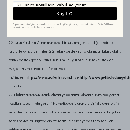
Kullanım Koşullarını
kabul ediyorum
bulunmamaktadır. Alınan elektronik ürünlerin garanti koşulları, üretici firma
Kayıt Ol
tarafından sağlanmaktadır. Konu hakkında ürün yanında yer alan ürün
E-posta adresinizi girerek pazarlama ve tanıtım ile ilgili iletişim almayı kabul edersiniz ve Gizlilik Politikamızı
kılavuzları üzerinden ya da ürün faturası ile gelen teknik destek danışma
okuduğunuzu ve kabul ettiğinizi onaylarsınız.
hattını aramak suretiyle bilgi alınız.
7.2. Ürün Kurulumu: Alınan ürün özel bir kurulum gerektirdiği takdirde
fatura ile ayrıca belirtilen ürün teknik destek numaralarından bilgi alabilir,
teknik destek görebilirsiniz. Kurulum ile ilgili özel durum ve istekler,
Müşteri Hizmet Hattı telefonları ve e-
mailinden
https://www.zaferler.com.tr
ve
http://www.geliboludangelsi
iletilebilir.
7.3. Elektronik ürünün kusurlu olması ya da arızalı olması durumunda, garanti
koşulları kapsamında gerekli hizmeti, ürün faturanızla birlikte ürün teknik
servislerine başvurmanız halinde, servis noktalarından alınabilir. En yakın
servis noktasına ulaşmak için faturanız ile gelen ya da sitemizde ilan
edilen numaraları aramanız yeterlidir. Garanti kapsamında ürün arızasının