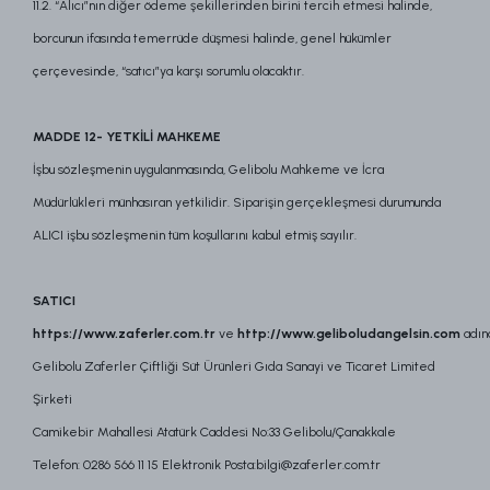
11.2. “Alıcı”nın diğer ödeme şekillerinden birini tercih etmesi halinde,
borcunun ifasında temerrüde düşmesi halinde, genel hükümler
çerçevesinde, “satıcı”ya karşı sorumlu olacaktır.
MADDE 12- YETKİLİ MAHKEME
İşbu sözleşmenin uygulanmasında, Gelibolu Mahkeme ve İcra
Müdürlükleri münhasıran yetkilidir.
Siparişin gerçekleşmesi durumunda
ALICI işbu sözleşmenin tüm koşullarını kabul etmiş sayılır.
SATICI
https://www.zaferler.com.tr
ve
http://www.geliboludangelsin.com
adın
Gelibolu Zaferler Çiftliği Süt Ürünleri Gıda Sanayi ve Ticaret Limited
Şirketi
Camikebir Mahallesi Atatürk Caddesi No:33 Gelibolu/Çanakkale
Telefon: 0286 566 11 15 Elektronik Posta:
bilgi@zaferler.com.tr