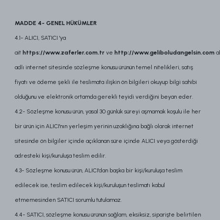
MADDE 4- GENEL HÜKÜMLER
4.1- ALICI, SATICI 'ya
ait
https://www.zaferler.com.tr
ve
http://www.geliboludangelsin.com
a
adlı internet sitesinde sözleşme konusu ürünün temel nitelikleri, satış
fiyatı ve ödeme şekli ile teslimata ilişkin ön bilgileri okuyup bilgi sahibi
olduğunu ve elektronik ortamda gerekli teyidi verdiğini beyan eder.
4.2- Sözleşme konusu ürün, yasal 30 günlük süreyi aşmamak koşulu ile her
bir ürün için ALICI'nın yerleşim yerinin uzaklığına bağlı olarak internet
sitesinde ön bilgiler içinde açıklanan süre içinde ALICI veya gösterdiği
adresteki kişi/kuruluşa teslim edilir.
4.3- Sözleşme konusu ürün, ALICI'dan başka bir kişi/kuruluşa teslim
edilecek ise, teslim edilecek kişi/kuruluşun teslimatı kabul
etmemesinden SATICI sorumlu tutulamaz.
4.4- SATICI, sözleşme konusu ürünün sağlam, eksiksiz, siparişte belirtilen