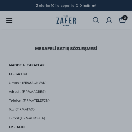
Zaferler10 ile sepette %10 indirim!
0
MESAFELİ SATIŞ SÖZLEŞMESİ
MADDE 1- TARAFLAR
1.1 - SATICI
Ünvanı : {FIRMAUNVAN}
Adresi : {FIRMAADRES}
Telefon :{FIRMATELEFON}
Fax :{FIRMAFAX}
E-mail:{FIRMAEPOSTA}
1.2 - ALICI