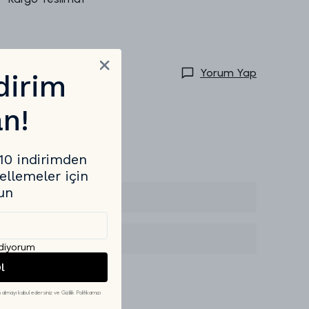
Yorum Yap
dirim
n!
%10 indirimden
ellemeler için
un
 Edebilirim?
e Tüketmeliyim?
diyorum
l
 almayı kabul edersiniz ve Gizlilik Politikamızı