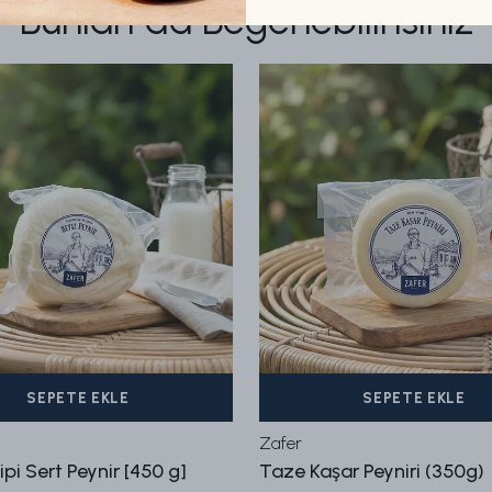
Bunları da Beğenebilirisiniz
SEPETE EKLE
SEPETE EKLE
Zafer
pi Sert Peynir [450 g]
Taze Kaşar Peyniri (350g)