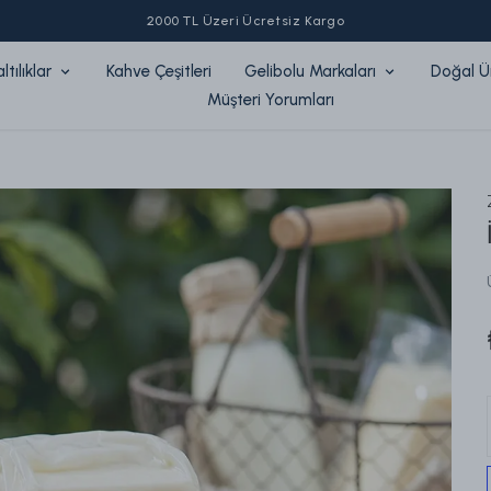
Zaferler10 ile sepette %10 indirim!
tılıklar
Kahve Çeşitleri
Gelibolu Markaları
Doğal Ü
Müşteri Yorumları