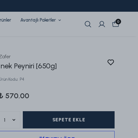
rünler
Avantajlı Paketler
0
Zafer
İnek Peyniri [650g]
Ürün Kodu
:
P4
₺ 570.00
SEPETE EKLE