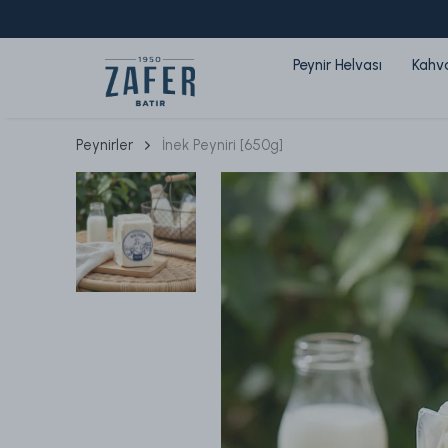
Peynir Helvası
Kahval
Peynirler
İnek Peyniri [650g]