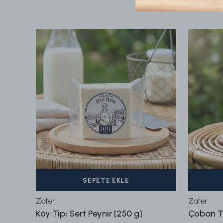
SEPETE EKLE
Zafer
Zafer
]
Köy Tipi Sert Peynir [250 g]
Çoban Ti