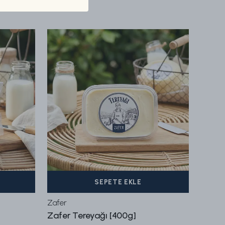
SEPETE EKLE
Zafer
Zafer
Zafer Tereyağı [400g]
İnek P