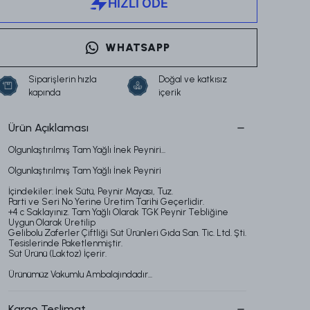
WHATSAPP
Siparişlerin hızla
Doğal ve katkısız
kapında
içerik
Ürün Açıklaması
Olgunlaştırılmış Tam Yağlı İnek Peyniri...
Olgunlaştırılmış Tam Yağlı İnek Peyniri
İçindekiler: İnek Sütü, Peynir Mayası, Tuz.
Parti ve Seri No Yerine Üretim Tarihi Geçerlidir.
+4 c Saklayınız. Tam Yağlı Olarak TGK Peynir Tebliğine
Uygun Olarak Üretilip
Gelibolu Zaferler Çiftliği Süt Ürünleri Gıda San. Tic. Ltd. Şti.
Tesislerinde Paketlenmiştir.
​Süt Ürünü (Laktoz) İçerir.
Ürünümüz Vakumlu Ambalajındadır...
Kargo Teslimat