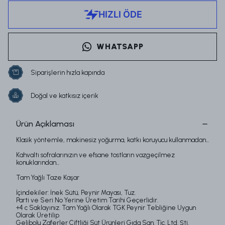
WHATSAPP
Siparişlerin hızla kapında
Doğal ve katkısız içerik
Ürün Açıklaması
Klasik yöntemle, makinesiz yoğurma, katkı koruyucu kullanmadan...
Kahvaltı sofralarınızın ve efsane tostların vazgeçilmez
konuklarından...
Tam Yağlı Taze Kaşar
İçindekiler: İnek Sütü, Peynir Mayası, Tuz.
Parti ve Seri No Yerine Üretim Tarihi Geçerlidir.
+4 c Saklayınız. Tam Yağlı Olarak TGK Peynir Tebliğine Uygun
Olarak Üretilip
Gelibolu Zaferler Çiftliği Süt Ürünleri Gıda San. Tic. Ltd. Şti.