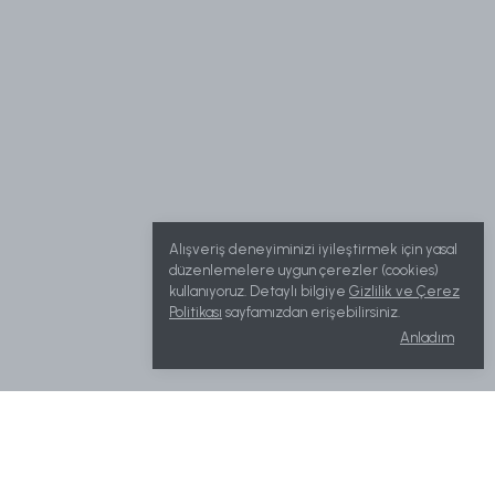
Alışveriş deneyiminizi iyileştirmek için yasal
düzenlemelere uygun çerezler (cookies)
kullanıyoruz. Detaylı bilgiye
Gizlilik ve Çerez
Politikası
sayfamızdan erişebilirsiniz.
Anladım