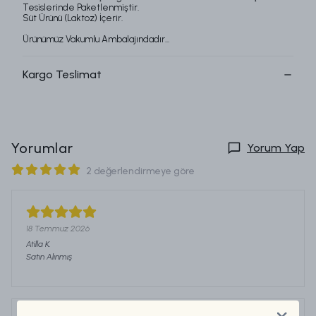
Tesislerinde Paketlenmiştir.
​Süt Ürünü (Laktoz) İçerir.
Ürünümüz Vakumlu Ambalajındadır...
Kargo Teslimat
Yorumlar
Yorum Yap
2 değerlendirmeye göre
18 Temmuz 2026
Atilla
K.
Satın Alınmış