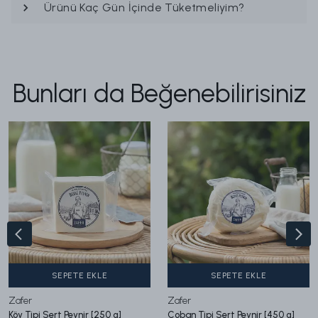
Ürünü Kaç Gün İçinde Tüketmeliyim?
Bunları da Beğenebilirisiniz
SEPETE EKLE
SEPETE EKLE
Zafer
Zafer
Köy Tipi Sert Peynir [250 g]
Çoban Tipi Sert Peynir [450 g]