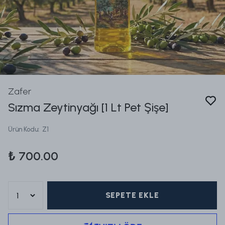
Zafer
Sızma Zeytinyağı [1 Lt Pet Şişe]
Ürün Kodu
:
Z1
₺ 700.00
SEPETE EKLE