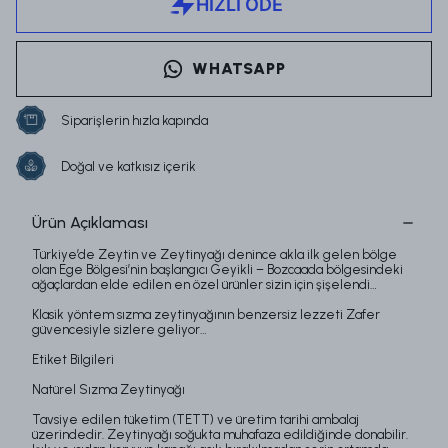
WHATSAPP
Siparişlerin hızla kapında
Doğal ve katkısız içerik
Ürün Açıklaması
Türkiye’de Zeytin ve Zeytinyağı denince akla ilk gelen bölge
olan Ege Bölgesi’nin başlangıcı Geyikli – Bozcaada bölgesindeki
ağaçlardan elde edilen en özel ürünler sizin için şişelendi…
Klasik yöntem sızma zeytinyağının benzersiz lezzeti Zafer
güvencesiyle sizlere geliyor…
Etiket Bilgileri
Natürel Sızma Zeytinyağı
Tavsiye edilen tüketim (TETT) ve üretim tarihi ambalaj
üzerindedir. Zeytinyağı soğukta muhafaza edildiğinde donabilir.