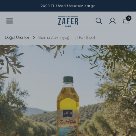
2000 TL Üzeri Ücretsiz Kargo
0
Doğal Ürünler
Sızma Zeytinyağı [1 Lt Pet Şişe]