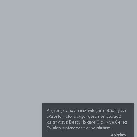
Alışveriş deneyiminizi iyileştirmek için yasal
düzenlemelere uygun çerezler (cookies)
kullanıyoruz. Detaylı bilgiye
Gizlilik ve Çerez
Politikası
sayfamızdan erişebilirsiniz.
Anladım