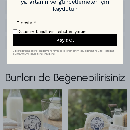
yararlanın ve güncellemeler için
Ürünü Geri Nasıl İade Edebilirim?
kaydolun
Sertifikalar Mevcut mu?
Kullanım Koşullarını
kabul ediyorum
Kayıt Ol
Ürünü Kaç Gün İçinde Tüketmeliyim?
E-posta adresinizi girerek pazarlama ve tanıtım ile ilgili iletişim almayı kabul edersiniz ve Gizlilik Politikamızı
okuduğunuzu ve kabul ettiğinizi onaylarsınız.
Bunları da Beğenebilirisiniz