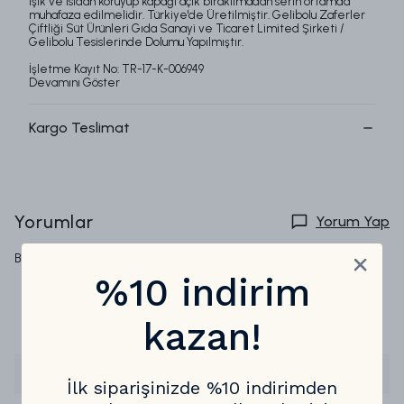
Işık ve ısıdan koruyup kapağı açık bırakılmadan serin ortamda
muhafaza edilmelidir. Türkiye'de Üretilmiştir. Gelibolu Zaferler
Çiftliği Süt Ürünleri Gıda Sanayi ve Ticaret Limited Şirketi /
Gelibolu Tesislerinde Dolumu Yapılmıştır.
İşletme Kayıt No: TR-17-K-006949
Devamını Göster
Kargo Teslimat
Yorumlar
Yorum Yap
Bu ürün için henüz yorum yapılmamış.
%10 indirim
Sıkça Sorulan Sorular
kazan!
Aynı Gün Kargo Var mı ?
İlk siparişinizde %10 indirimden