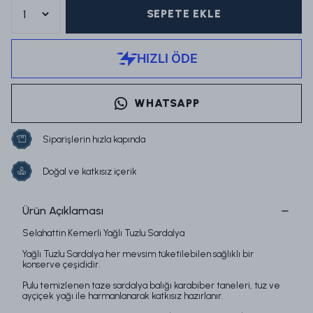
SEPETE EKLE
WHATSAPP
Siparişlerin hızla kapında
Doğal ve katkısız içerik
Ürün Açıklaması
Selahattin Kemerli Ya
ğlı Tuzlu
Sardalya
Yağlı Tuzlu
Sardalya
her mevsim t
üketilebilen sa
ğlıklı bir
konserve
çe
şididir.
Pulu temizlenen taze sardalya balığı karabiber taneleri, tuz ve
ay
çiçek ya
ğı ile harmanlanarak katkısız hazırlanır.