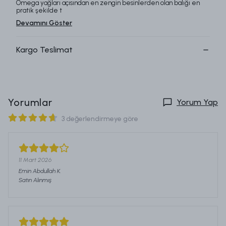
Omega yağları a
ç
ısından en zengin besinlerden olan balığı en
pratik şekilde t
Devamını Göster
Kargo Teslimat
Yorumlar
Yorum Yap
3 değerlendirmeye göre
11 Mart 2026
Emin Abdullah
K.
Satın Alınmış