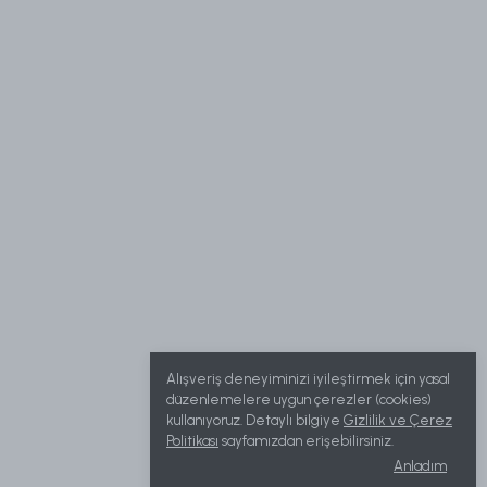
Alışveriş deneyiminizi iyileştirmek için yasal
düzenlemelere uygun çerezler (cookies)
kullanıyoruz. Detaylı bilgiye
Gizlilik ve Çerez
Politikası
sayfamızdan erişebilirsiniz.
Anladım