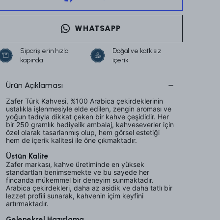
WHATSAPP
Siparişlerin hızla
Doğal ve katkısız
kapında
içerik
Ürün Açıklaması
Zafer Türk Kahvesi, %100 Arabica çekirdeklerinin
ustalıkla işlenmesiyle elde edilen, zengin aroması ve
yoğun tadıyla dikkat çeken bir kahve çeşididir. Her
bir 250 gramlık hediyelik ambalaj, kahveseverler için
özel olarak tasarlanmış olup, hem görsel estetiği
hem de içerik kalitesi ile öne çıkmaktadır.
Üstün Kalite
Zafer markası, kahve üretiminde en yüksek
standartları benimsemekte ve bu sayede her
fincanda mükemmel bir deneyim sunmaktadır.
Arabica çekirdekleri, daha az asidik ve daha tatlı bir
lezzet profili sunarak, kahvenin içim keyfini
artırmaktadır.
Geleneksel Hazırlama