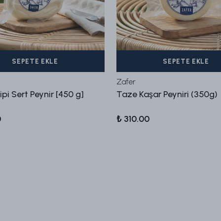
SEPETE EKLE
SEPETE EKLE
Zafer
pi Sert Peynir [450 g]
Taze Kaşar Peyniri (350g)
0
₺ 310.00