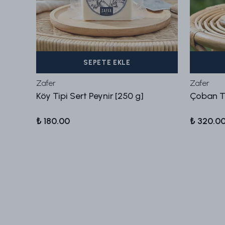
SEPETE EKLE
Zafer
Zafer
]
Köy Tipi Sert Peynir [250 g]
Çoban Ti
₺ 180.00
₺ 320.0