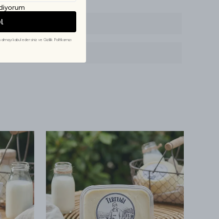
diyorum
l
 Edebilirim?
 almayı kabul edersiniz ve Gizlilik Politikamızı
e Tüketmeliyim?