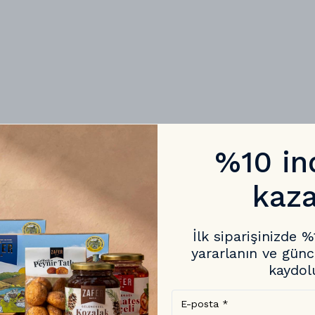
%10 in
kaza
İlk siparişinizde 
yararlanın ve günc
kaydol
Sıkça Sorulan Sorular