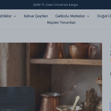
Zaferler10 ile sepette %10 indirim!
tılıklar
Kahve Çeşitleri
Gelibolu Markaları
Doğal Ü
Müşteri Yorumları