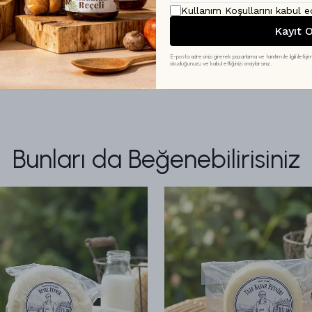
Kullanım Koşullarını
kabul e
Kayıt O
Ürünü Geri Nasıl İade
E-posta adresinizi girerek pazarlama ve tanıtım ile ilgili iletişim
okuduğunuzu ve kabul ettiğinizi onaylarsınız.
Ürünü Kaç Gün İçind
Bunları da Beğenebilirisiniz