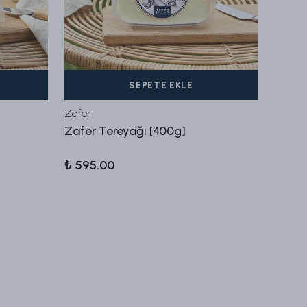
SEPETE EKLE
Zafer
Zafer
Zafer Tereyağı [400g]
İnek P
₺ 595.00
₺ 615