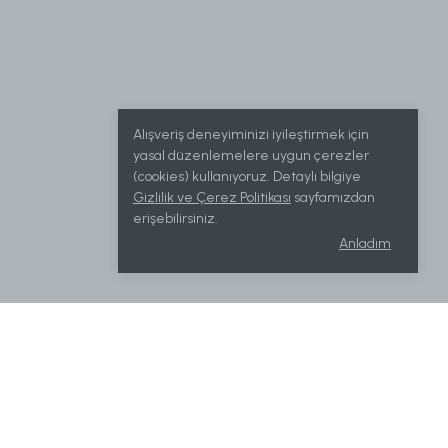
Alışveriş deneyiminizi iyileştirmek için
yasal düzenlemelere uygun çerezler
(cookies) kullanıyoruz. Detaylı bilgiye
Gizlilik ve Çerez Politikası
sayfamızdan
erişebilirsiniz.
Anladım
İletişim
Camikebir Mah. Atatürk Cad. No: 33
Gelibolu/Çanakkale