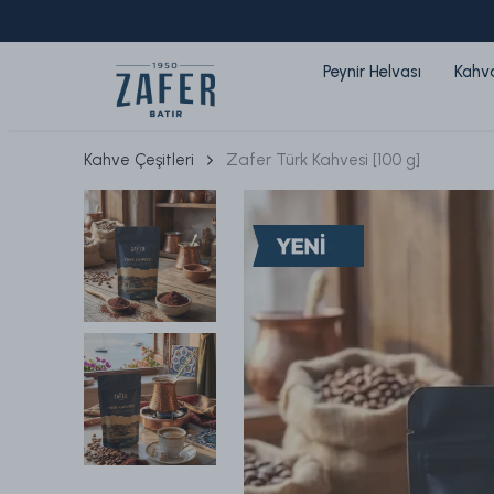
Peynir Helvası
Kahval
Kahve Çeşitleri
Zafer Türk Kahvesi [100 g]