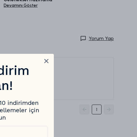
Devamını Göster
Yorum Yap
dirim
n!
%10 indirimden
ellemeler için
1
un